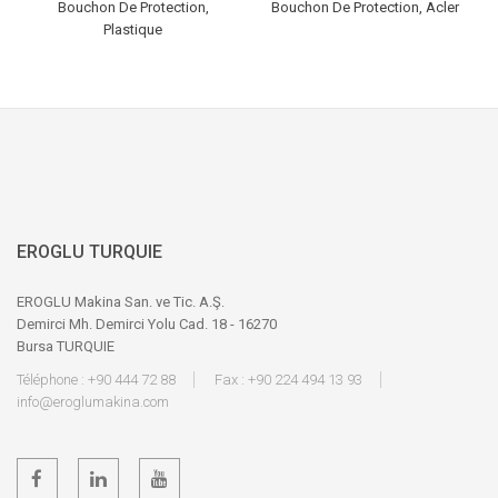
Bouchon De Protection,
Bouchon De Protection, Acler
Plastique
EROGLU TURQUIE
EROGLU Makina San. ve Tic. A.Ş.
Demirci Mh. Demirci Yolu Cad. 18 - 16270
Bursa TURQUIE
Téléphone : +90 444 72 88
Fax : +90 224 494 13 93
info@eroglumakina.com