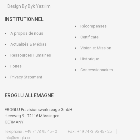
Design By Byk Yazılım
INSTITUTIONNEL
Récompenses
A propos de nous
Certificate
Actualités & Médias
Vision et Mission
Ressources Humaines
Historique
Foires
Concessionnaires
Privacy Statement
EROGLU ALLEMAGNE
EROGLU Präzisionswerkzeuge GmbH
Heerweg 9 - 72116 Mössingen
GERMANY
Téléphone : +49 7473 95 45 - 0
Fax : +49 7473 95 45 - 25
info@eroglu.de