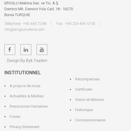
EROGLU Makina San. ve Tic. A.Ş.
Demirci Mh. Demirci Yolu Cad. 18 - 16270
Bursa TURQUIE
Téléphone : +90 444 72 88
Fax : +90 224 494 13 93
info@eroglumakina.com
Design By Byk Yazılım
INSTITUTIONNEL
Récompenses
A propos de nous
Certificate
Actualités & Médias
Vision et Mission
Ressources Humaines
Historique
Foires
Concessionnaires
Privacy Statement