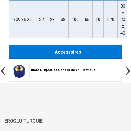
30
x
309.35.20
22
28
38
100
65
10
1.70
20
x
40
Accessoires
‹
›
Buse D'injection Spherique En Plastique
EROGLU TURQUIE