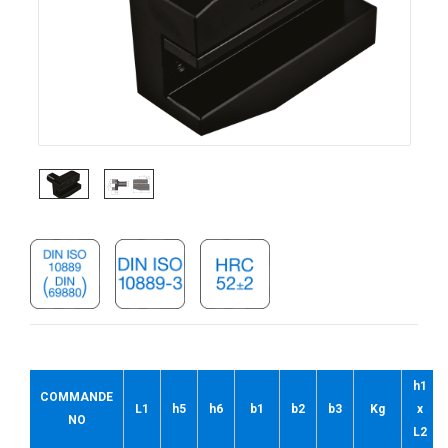
h1
COMMANDE
L1
h5
h6
b1
b2
b3
Kg
x
NO
L2