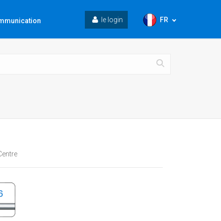
FR
le login
mmunication
Centre