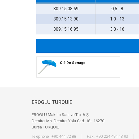
309.15.08.69
0,5 - 8
309.15.13.90
1,0 - 13
309.15.16.95
3,0 - 16
Clé De Serrage
EROGLU TURQUIE
EROGLU Makina San. ve Tic. A.Ş.
Demirci Mh. Demirci Yolu Cad. 18 - 16270
Bursa TURQUIE
Téléphone : +90 444 72 88
Fax : +90 224 494 13 93