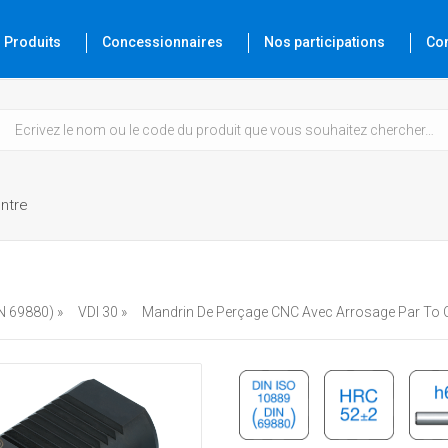
Produits
Concessionnaires
Nos participations
Co
ntre
N 69880) »
VDI 30 »
Mandrin De Perçage CNC Avec Arrosage Par To 