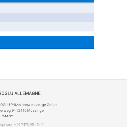
ROGLU ALLEMAGNE
OGLU Präzisionswerkzeuge GmbH
erweg 9 - 72116 Mössingen
ERMANY
léphone : +49 7473 95 45 - 0