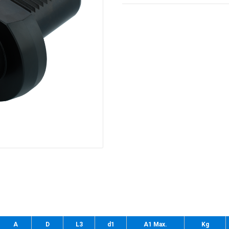
A
D
L3
d1
A1 Max.
Kg