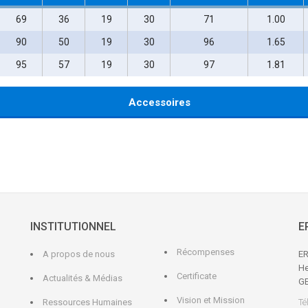
69
36
19
30
71
1.00
90
50
19
30
96
1.65
95
57
19
30
97
1.81
Accessoires
INSTITUTIONNEL
E
Récompenses
A propos de nous
ER
He
Certificate
Actualités & Médias
G
Vision et Mission
Ressources Humaines
Té