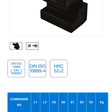
COMMANDE
L1
L2
h5
h6
b1
b2
b3
Kg
NO