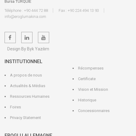
Bursa TURQUIE
Téléphone : +90 444 72 88
Fax : +90 224 494 13 93
info@eroglumakina.com
Design By Byk Yazılım
INSTITUTIONNEL
Récompenses
A propos de nous
Certificate
Actualités & Médias
Vision et Mission
Ressources Humaines
Historique
Foires
Concessionnaires
Privacy Statement
EROGLU ALLEMAGNE