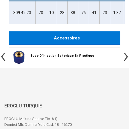
309.42.20
70
10
28
38
76
41
23
1.87
Accessoires
‹
›
Buse D'injection Spherique En Plastique
EROGLU TURQUIE
EROGLU Makina San. ve Tic. A.Ş.
Demirci Mh. Demirci Yolu Cad. 18 - 16270