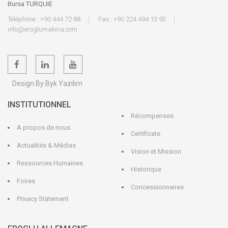
Bursa TURQUIE
Téléphone : +90 444 72 88
Fax : +90 224 494 13 93
info@eroglumakina.com
Design By Byk Yazılım
INSTITUTIONNEL
Récompenses
A propos de nous
Certificate
Actualités & Médias
Vision et Mission
Ressources Humaines
Historique
Foires
Concessionnaires
Privacy Statement