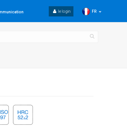
FR
le login
mmunication