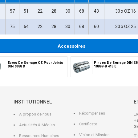
57
51
22
28
30
68
43
30 x OZ 16
75
64
22
28
30
68
60
30 x OZ 25
Accessoires
Écrou De Serrage OZ Pour Joints
Pinces De Serrage DIN 63
DIN 6388 D
10897-B 415 E
INSTITUTIONNEL
E
Récompenses
A propos de nous
ER
He
Certificate
Actualités & Médias
G
Vision et Mission
Ressources Humaines
Té