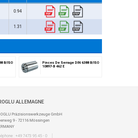
0.94
1.31
88 B/ISO
Pinces De Serrage DIN 6388 B/ISO
10897-B 462 E
ROGLU ALLEMAGNE
OGLU Präzisionswerkzeuge GmbH
erweg 9 - 72116 Mössingen
ERMANY
léphone : +49 7473 95 45 - 0