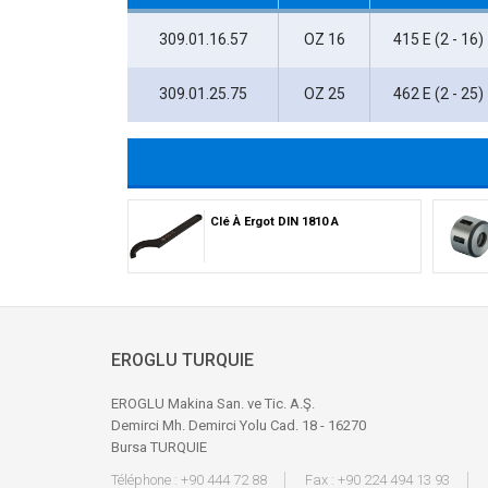
309.01.16.57
OZ 16
415 E (2 - 16)
309.01.25.75
OZ 25
462 E (2 - 25)
Clé À Ergot DIN 1810 A
EROGLU TURQUIE
EROGLU Makina San. ve Tic. A.Ş.
Demirci Mh. Demirci Yolu Cad. 18 - 16270
Bursa TURQUIE
Téléphone : +90 444 72 88
Fax : +90 224 494 13 93