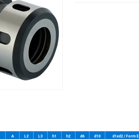
A
L2
L3
h1
h2
d6
d10
d1xd2 / Form E