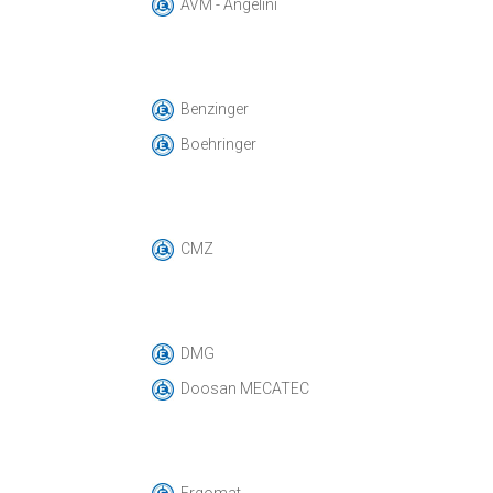
AVM - Angelini
Benzinger
Boehringer
CMZ
DMG
Doosan MECATEC