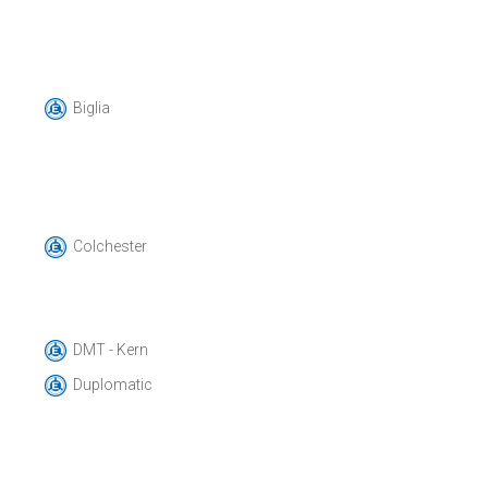
Biglia
Colchester
DMT - Kern
Duplomatic