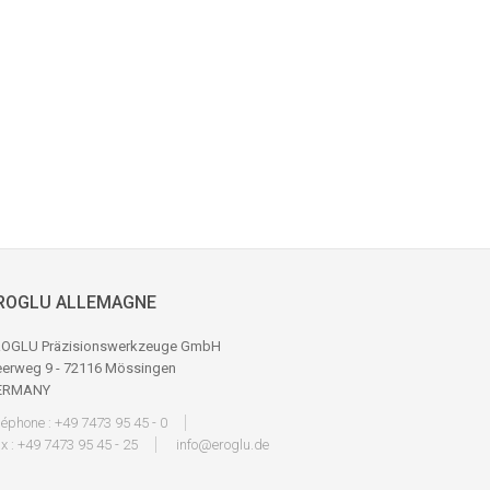
ROGLU ALLEMAGNE
OGLU Präzisionswerkzeuge GmbH
erweg 9 - 72116 Mössingen
ERMANY
léphone : +49 7473 95 45 - 0
x : +49 7473 95 45 - 25
info@eroglu.de