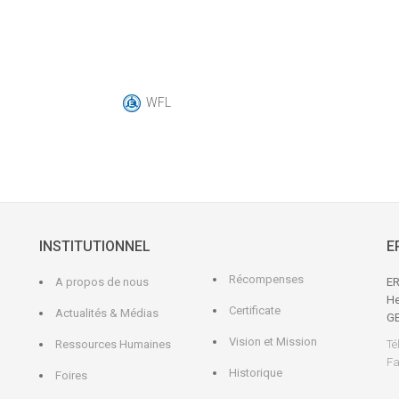
WFL
INSTITUTIONNEL
E
Récompenses
A propos de nous
ER
He
Certificate
Actualités & Médias
G
Vision et Mission
Ressources Humaines
Té
Fa
Historique
Foires