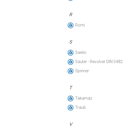
R
Romi
S
Saeilo
Sauter - Revolver DIN 5482
Spinner
T
Takamaz
Traub
V