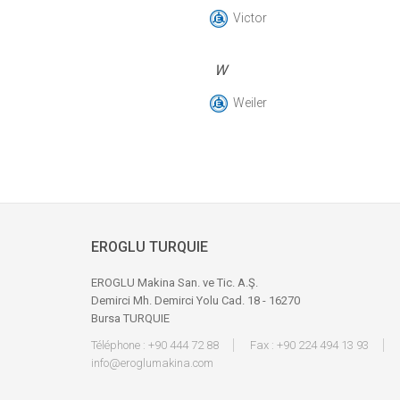
Victor
W
Weiler
EROGLU TURQUIE
EROGLU Makina San. ve Tic. A.Ş.
Demirci Mh. Demirci Yolu Cad. 18 - 16270
Bursa TURQUIE
Téléphone : +90 444 72 88
Fax : +90 224 494 13 93
info@eroglumakina.com