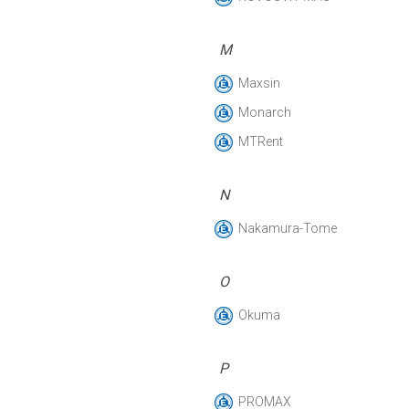
M
Maxsin
Monarch
MTRent
N
Nakamura-Tome
O
Okuma
P
PROMAX