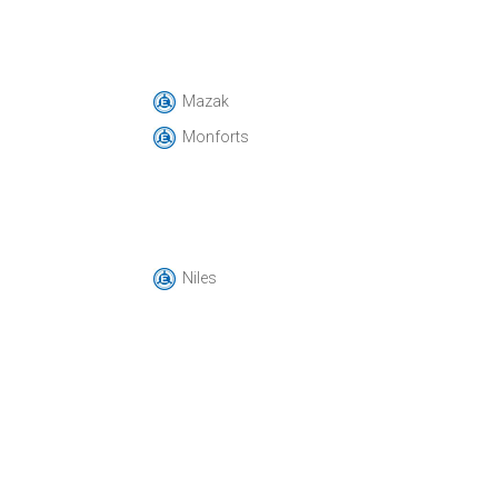
Mazak
Monforts
Niles