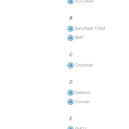
ACCUWAY
B
Baruffaldi TOEM
BMT
C
Cincinnati
D
Daewoo
Doosan
E