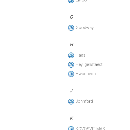
EMCO
G
Goodway
H
Haas
Heyligenstaedt
Hwacheon
J
Johnford
K
KOVOSVIT MAS