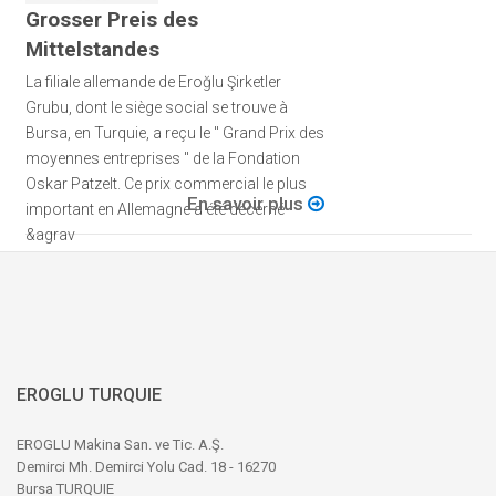
Grosser Preis des
Mittelstandes
La filiale allemande de Eroğlu Şirketler
Grubu, dont le siège social se trouve à
Bursa, en Turquie, a reçu le " Grand Prix des
moyennes entreprises " de la Fondation
Oskar Patzelt. Ce prix commercial le plus
En savoir plus
important en Allemagne a été décerné
&agrav
EROGLU TURQUIE
EROGLU Makina San. ve Tic. A.Ş.
Demirci Mh. Demirci Yolu Cad. 18 - 16270
Bursa TURQUIE