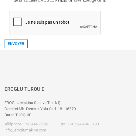
de la société EROGLU Präzisionswerkzeuge GmbH.
ENVOYER
EROGLU TURQUIE
EROGLU Makina San. ve Tic. A.Ş.
Demirci Mh. Demirci Yolu Cad. 18 - 16270
Bursa TURQUIE
Téléphone : +90 444 72 88
Fax : +90 224 494 13 93
info@eroglumakina.com