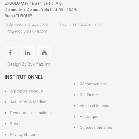
EROGLU Makina San. ve Tic. A.Ş.
Demirci Mh. Demirci Yolu Cad. 18 - 16270
Bursa TURQUIE
Téléphone : +90 444 72 88
Fax : +90 224 494 13 93
info@eroglumakina.com
Design By Byk Yazılım
INSTITUTIONNEL
Récompenses
A propos de nous
Certificate
Actualités & Médias
Vision et Mission
Ressources Humaines
Historique
Foires
Concessionnaires
Privacy Statement