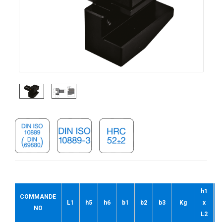
h1
COMMANDE
L1
h5
h6
b1
b2
b3
Kg
x
NO
L2