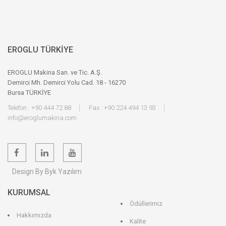
EROGLU TÜRKİYE
EROGLU Makina San. ve Tic. A.Ş.
Demirci Mh. Demirci Yolu Cad. 18 - 16270
Bursa TÜRKİYE
Telefon : +90 444 72 88
Fax : +90 224 494 13 93
info@eroglumakina.com
Design By Byk Yazılım
KURUMSAL
Ödüllerimiz
Hakkımızda
Kalite