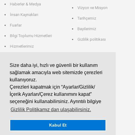
Haberler & Medya
Vizyon ve Misyon
İnsan Kaynakları
Tarihçemiz
Fuarlar
Bayilerimiz
Bilgi Toplumu Hizmetleri
Gizlilik politikası
Hizmetlerimiz
Veri Saklama
Size daha iyi, hızlı ve güvenli bir kullanım
sağlamak amacıyla web sitemizde çerezleri
EROGLU ALMANYA
kullanıyoruz.
Çerezleri kapatmak için “Ayarlar/Gizlilik/
EROGLU Präzisionswerkzeuge GmbH
İçerik Ayarları/Çerez kullanımını kapat”
Heerweg 9 - 72116 Mössingen
GERMANY
seçeneğini kullanabilirsiniz. Ayrıntılı bilgiye
Telefon : +49 7473 95 45 - 0
Fax : +49 7473 95 45 - 25
Gizlilik Politikamız dan ulaşabilirsiniz.
info@eroglu.de
Kabul Et