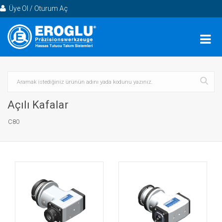
Üye Ol / Oturum Aç
Açılı Kafalar
C80