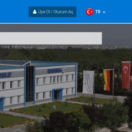
TR
Üye Ol / Oturum Aç