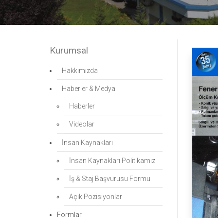
Kurumsal
Hakkımızda
Haberler & Medya
Haberler
Videolar
İnsan Kaynakları
İnsan Kaynakları Politikamız
İş & Staj Başvurusu Formu
Açık Pozisiyonlar
Formlar