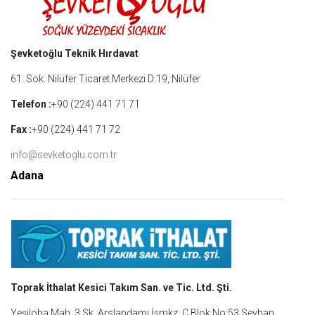
Şevketoğlu Teknik Hırdavat
61. Sok. Nilüfer Ticaret Merkezi D:19, Nilüfer
Telefon :
+90 (224) 441 71 71
Fax :
+90 (224) 441 71 72
info@sevketoglu.com.tr
Adana
Toprak İthalat Kesici Takım San. ve Tic. Ltd. Şti.
Yeşiloba Mah. 3.Sk. Arslandamı İşmkz. C Blok No:53 Seyhan