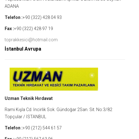
ADANA
Telefon :
+90 (322) 428 04 93
Fax :
+90 (322) 428 97 19
toprakkesici@hotmail.com
İstanbul Avrupa
Uzman Teknik Hırdavat
Rami Kışla Cd. İncirlik Sok. Gündoğar 2San. Sit. No:3/82
Topçular / İSTANBUL
Telefon :
+90 (212) 544 61 57