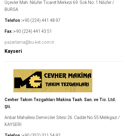
Üçevler Mah. Nilüfer Ticaret Merkezi 69. Sok No: 1 Nilüfer /
BURSA
Telefon :
+90 (224) 441 48 97
Fax :
+90 (224) 441 43 51
pazarlama@bu-ket.com.tr
Kayseri
Cevher Takım Tezgahları Makina Taah. San. ve Tic. Ltd.
Şti.
Anbar Mahallesi Demirciler Sitesi 26. Cadde No:55 Melikgazi /
KAYSERİ
Telefon :
+90 (352) 311 54 92