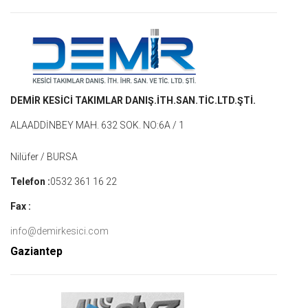
DEMİR KESİCİ TAKIMLAR DANIŞ.İTH.SAN.TİC.LTD.ŞTİ.
ALAADDİNBEY MAH. 632 SOK. NO:6A / 1
Nilüfer / BURSA
Telefon :
0532 361 16 22
Fax :
info@demirkesici.com
Gaziantep