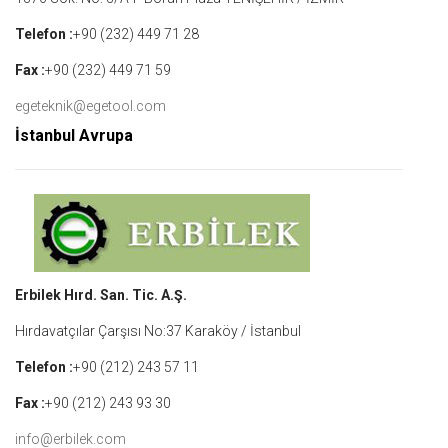
Telefon :
+90 (232) 449 71 28
Fax :
+90 (232) 449 71 59
egeteknik@egetool.com
İstanbul Avrupa
Erbilek Hırd. San. Tic. A.Ş.
Hırdavatçılar Çarşısı No:37 Karaköy / İstanbul
Telefon :
+90 (212) 243 57 11
Fax :
+90 (212) 243 93 30
info@erbilek.com