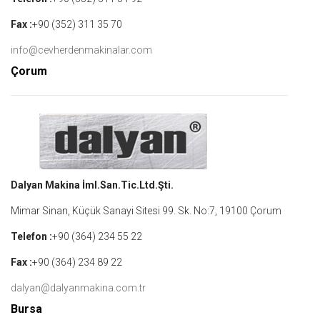
Fax :
+90 (352) 311 35 70
info@cevherdenmakinalar.com
Çorum
Dalyan Makina İml.San.Tic.Ltd.Şti.
Mimar Sinan, Küçük Sanayi Sitesi 99. Sk. No:7, 19100 Çorum
Telefon :
+90 (364) 234 55 22
Fax :
+90 (364) 234 89 22
dalyan@dalyanmakina.com.tr
Bursa