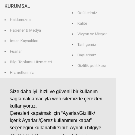
KURUMSAL
Ödüllerimiz
Hakkımızda
Kalite
Haberler & Medya
Vizyon ve Misyon
İnsan Kaynakları
Tarihçemiz
Fuarlar
Bayilerimiz
Bilgi Toplumu Hizmetleri
Gizlilik politikası
Hizmetlerimiz
Veri Saklama
Size daha iyi, hızlı ve güvenli bir kullanım
sağlamak amacıyla web sitemizde çerezleri
EROGLU ALMANYA
kullanıyoruz.
Çerezleri kapatmak için “Ayarlar/Gizlilik/
EROGLU Präzisionswerkzeuge GmbH
İçerik Ayarları/Çerez kullanımını kapat”
Heerweg 9 - 72116 Mössingen
GERMANY
seçeneğini kullanabilirsiniz. Ayrıntılı bilgiye