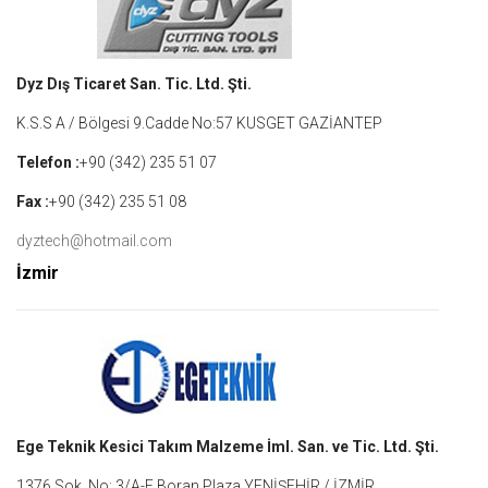
Dyz Dış Ticaret San. Tic. Ltd. Şti.
K.S.S A / Bölgesi 9.Cadde No:57 KUSGET GAZİANTEP
Telefon :
+90 (342) 235 51 07
Fax :
+90 (342) 235 51 08
dyztech@hotmail.com
İzmir
Ege Teknik Kesici Takım Malzeme İml. San. ve Tic. Ltd. Şti.
1376 Sok. No: 3/A-F Boran Plaza YENİŞEHİR / İZMİR