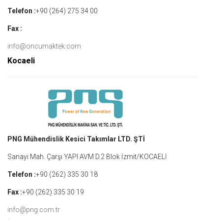
Telefon :
+90 (264) 275 34 00
Fax :
info@oncumaktek.com
Kocaeli
PNG Mühendislik Kesici Takımlar LTD. ŞTİ
Sanayi Mah. Çarşı YAPI AVM D.2 Blok İzmit/KOCAELİ
Telefon :
+90 (262) 335 30 18
Fax :
+90 (262) 335 30 19
info@png.com.tr