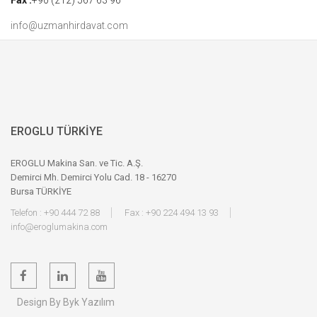
Fax :
+90 (212) 567 63 96
info@uzmanhirdavat.com
EROGLU TÜRKİYE
EROGLU Makina San. ve Tic. A.Ş.
Demirci Mh. Demirci Yolu Cad. 18 - 16270
Bursa TÜRKİYE
Telefon : +90 444 72 88
Fax : +90 224 494 13 93
info@eroglumakina.com
Design By Byk Yazılım