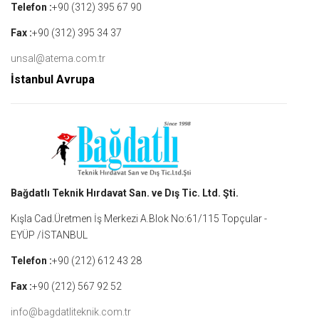
Telefon :
+90 (312) 395 67 90
Fax :
+90 (312) 395 34 37
unsal@atema.com.tr
İstanbul Avrupa
Bağdatlı Teknik Hırdavat San. ve Dış Tic. Ltd. Şti.
Kışla Cad.Üretmen İş Merkezi A.Blok No:61/115 Topçular -
EYÜP /İSTANBUL
Telefon :
+90 (212) 612 43 28
Fax :
+90 (212) 567 92 52
info@bagdatliteknik.com.tr