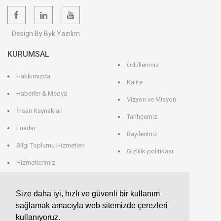
Design By Byk Yazılım
KURUMSAL
Ödüllerimiz
Hakkımızda
Kalite
Haberler & Medya
Vizyon ve Misyon
İnsan Kaynakları
Tarihçemiz
Fuarlar
Bayilerimiz
Bilgi Toplumu Hizmetleri
Gizlilik politikası
Hizmetlerimiz
Veri Saklama
Size daha iyi, hızlı ve güvenli bir kullanım
sağlamak amacıyla web sitemizde çerezleri
EROGLU ALMANYA
kullanıyoruz.