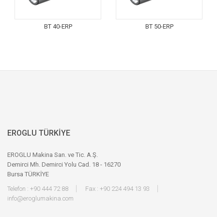
BT 40-ERP
BT 50-ERP
EROGLU TÜRKİYE
EROGLU Makina San. ve Tic. A.Ş.
Demirci Mh. Demirci Yolu Cad. 18 - 16270
Bursa TÜRKİYE
Telefon : +90 444 72 88
Fax : +90 224 494 13 93
info@eroglumakina.com