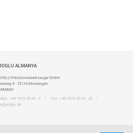
ROGLU ALMANYA
OGLU Präzisionswerkzeuge GmbH
erweg 9 - 72116 Mössingen
ERMANY
lefon : +49 7473 95 45 - 0
Fax : +49 7473 95 45 - 25
fo@eroglu.de