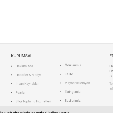
KURUMSAL
E
Ödüllerimiz
Hakkımızda
ER
He
Kalite
Haberler & Medya
G
Vizyon ve Misyon
İnsan Kaynakları
Te
in
Tarihçemiz
Fuarlar
Bayilerimiz
Bilgi Toplumu Hizmetleri
Gizlilik politikası
Hizmetlerimiz