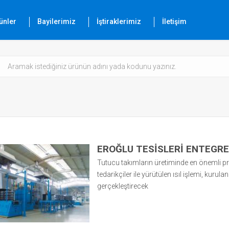
ünler
Bayilerimiz
İştiraklerimiz
İletişim
EROĞLU TESİSLERİ ENTEGRE
Tutucu takımların üretiminde en önemli p
tedarikçiler ile yürütülen ısıl işlemi, kurula
gerçekleştirecek