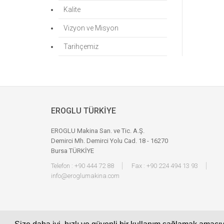
Kalite
Vizyon ve Misyon
Tarihçemiz
EROGLU TÜRKİYE
EROGLU Makina San. ve Tic. A.Ş.
Demirci Mh. Demirci Yolu Cad. 18 - 16270
Bursa TÜRKİYE
Telefon : +90 444 72 88
Fax : +90 224 494 13 93
info@eroglumakina.com