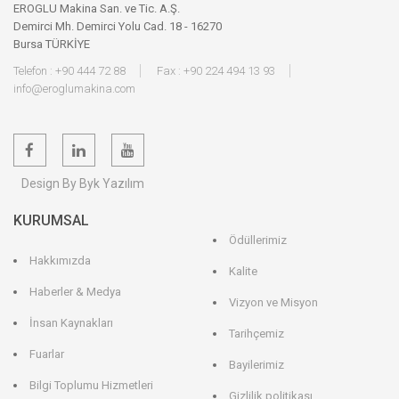
EROGLU Makina San. ve Tic. A.Ş.
Demirci Mh. Demirci Yolu Cad. 18 - 16270
Bursa TÜRKİYE
Telefon : +90 444 72 88
Fax : +90 224 494 13 93
info@eroglumakina.com
Design By Byk Yazılım
KURUMSAL
Ödüllerimiz
Hakkımızda
Kalite
Haberler & Medya
Vizyon ve Misyon
İnsan Kaynakları
Tarihçemiz
Fuarlar
Bayilerimiz
Bilgi Toplumu Hizmetleri
Gizlilik politikası