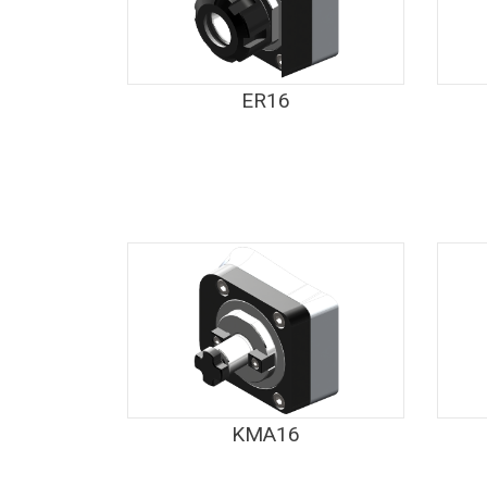
ER16
KMA16