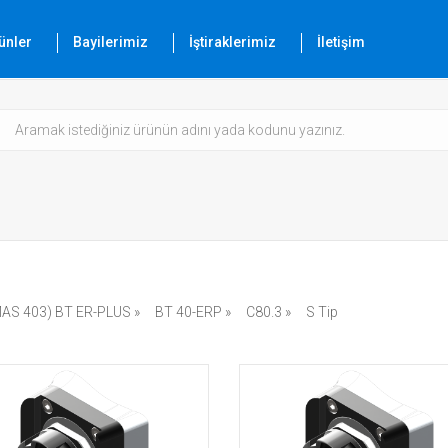
ünler
Bayilerimiz
İştiraklerimiz
İletişim
MAS 403) BT ER-PLUS »
BT 40-ERP »
C80.3 »
S Tip