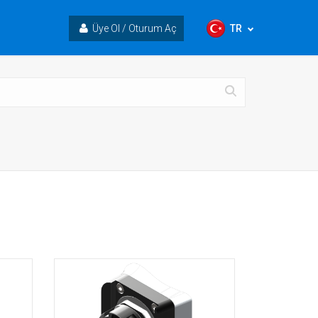
TR
Üye Ol / Oturum Aç