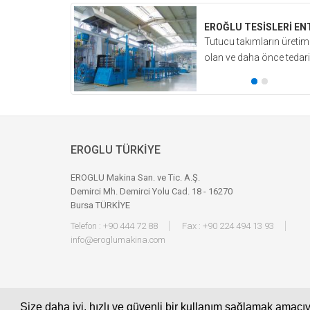
EROĞLU TESİSLERİ E
el’de düzenlenen
Tutucu takımların üretim
.
olan ve daha önce tedarikç
» Tüm Haberler
EROGLU TÜRKİYE
EROGLU Makina San. ve Tic. A.Ş.
Demirci Mh. Demirci Yolu Cad. 18 - 16270
Bursa TÜRKİYE
Telefon : +90 444 72 88
Fax : +90 224 494 13 93
info@eroglumakina.com
Size daha iyi, hızlı ve güvenli bir kullanım sağlamak amacıy