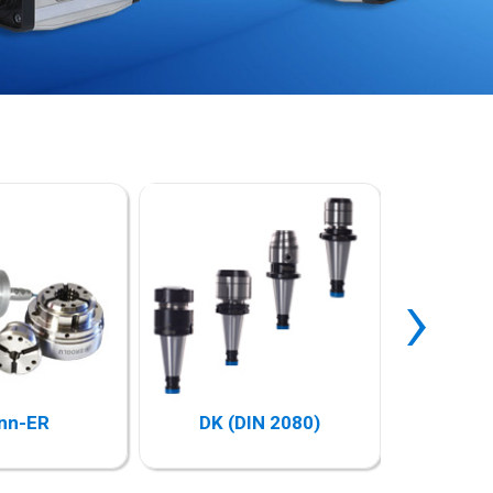
›
nn-ER
DK (DIN 2080)
Açıl