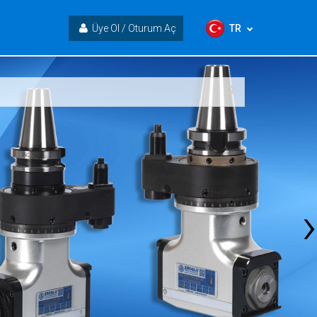
TR
Üye Ol / Oturum Aç
›