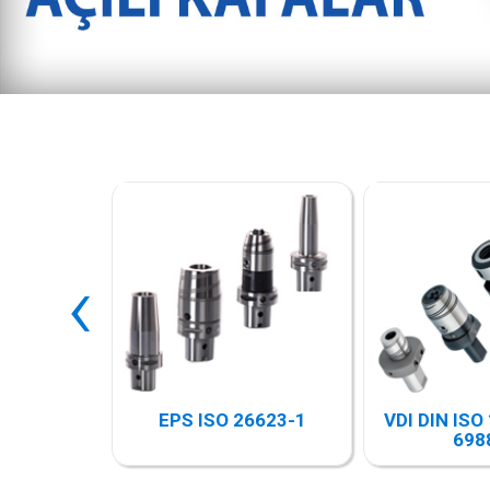
‹
4-1 (DIN
EPS ISO 26623-1
VDI DIN ISO
3)
698