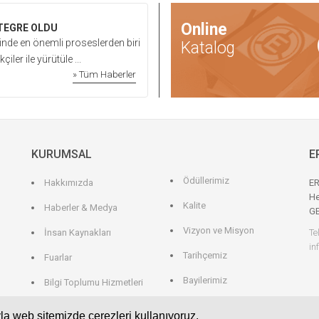
Online
NTEGRE OLDU
Eroğlu’
inde en önemli proseslerden biri
30 Aral
Katalog
iler ile yürütüle ...
Bilim, S
» Tüm Haberler
KURUMSAL
E
Ödüllerimiz
Hakkımızda
ER
He
Kalite
Haberler & Medya
G
Vizyon ve Misyon
İnsan Kaynakları
Te
in
Tarihçemiz
Fuarlar
Bayilerimiz
Bilgi Toplumu Hizmetleri
Gizlilik politikası
Hizmetlerimiz
la web sitemizde çerezleri kullanıyoruz.