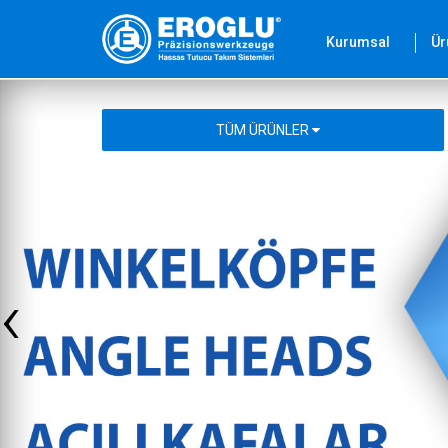
Kurumsal
Ür
TÜM ÜRÜNLER
‹