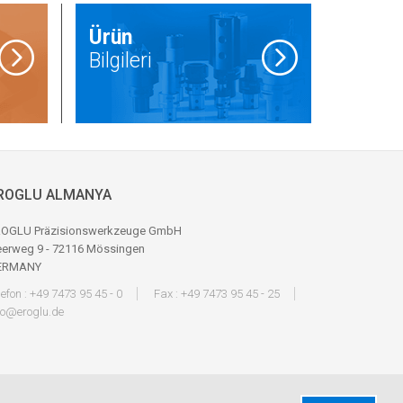
Ürün
nun Başarısına Ödül
ık 2013 tarihinde Ankara Rixos Otel’de düzenlenen
Bilgileri
anayi ve Teknoloji Bakanı Fikri Işı ...
» Tüm Haberler
ROGLU ALMANYA
OGLU Präzisionswerkzeuge GmbH
erweg 9 - 72116 Mössingen
ERMANY
lefon : +49 7473 95 45 - 0
Fax : +49 7473 95 45 - 25
fo@eroglu.de