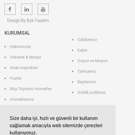
Design By Byk Yazılım
KURUMSAL
Ödüllerimiz
Hakkımızda
Kalite
Haberler & Medya
Vizyon ve Misyon
İnsan Kaynakları
Tarihçemiz
Fuarlar
Bayilerimiz
Bilgi Toplumu Hizmetleri
Gizlilik politikası
Hizmetlerimiz
Veri Saklama
Size daha iyi, hızlı ve güvenli bir kullanım
sağlamak amacıyla web sitemizde çerezleri
EROGLU ALMANYA
kullanıyoruz.