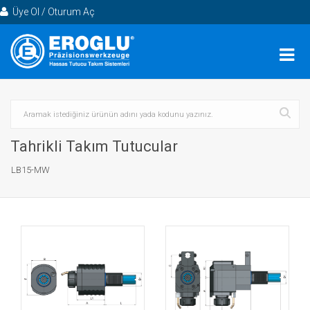
Üye Ol / Oturum Aç
Tahrikli Takım Tutucular
LB15-MW