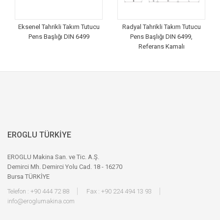
Eksenel Tahrikli Takım Tutucu
Radyal Tahrikli Takım Tutucu
Pens Başlığı DIN 6499
Pens Başlığı DIN 6499,
Referans Kamalı
EROGLU TÜRKİYE
EROGLU Makina San. ve Tic. A.Ş.
Demirci Mh. Demirci Yolu Cad. 18 - 16270
Bursa TÜRKİYE
Telefon : +90 444 72 88
Fax : +90 224 494 13 93
info@eroglumakina.com