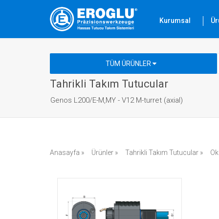
Kurumsal
Ür
TÜM ÜRÜNLER
Tahrikli Takım Tutucular
Genos L200/E-M,MY - V12 M-turret (axial)
Anasayfa »
Ürünler »
Tahrikli Takım Tutucular »
Ok