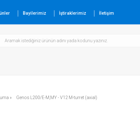
ünler
Bayilerimiz
İştiraklerimiz
İletişim
uma »
Genos L200/E-M,MY - V12 M-turret (axial)