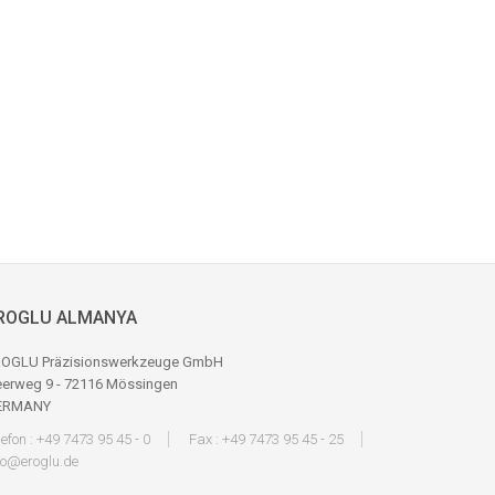
ROGLU ALMANYA
OGLU Präzisionswerkzeuge GmbH
erweg 9 - 72116 Mössingen
ERMANY
lefon : +49 7473 95 45 - 0
Fax : +49 7473 95 45 - 25
fo@eroglu.de