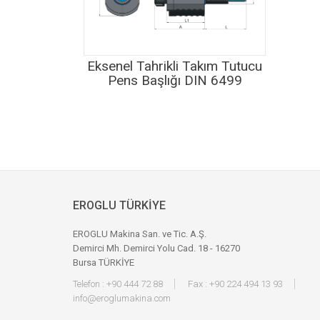
Eksenel Tahrikli Takım Tutucu
Pens Başlığı DIN 6499
EROGLU TÜRKİYE
EROGLU Makina San. ve Tic. A.Ş.
Demirci Mh. Demirci Yolu Cad. 18 - 16270
Bursa TÜRKİYE
Telefon : +90 444 72 88
Fax : +90 224 494 13 93
info@eroglumakina.com