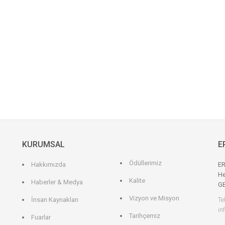
KURUMSAL
E
Ödüllerimiz
Hakkımızda
ER
He
Kalite
Haberler & Medya
G
Vizyon ve Misyon
İnsan Kaynakları
Te
in
Tarihçemiz
Fuarlar