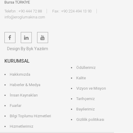
Bursa TÜRKİYE
Telefon : +90 444 72 88
Fax : +90 224 494 13 93
info@eroglumakina.com
Design By Byk Yazılım
KURUMSAL
Ödüllerimiz
Hakkımızda
Kalite
Haberler & Medya
Vizyon ve Misyon
İnsan Kaynakları
Tarihçemiz
Fuarlar
Bayilerimiz
Bilgi Toplumu Hizmetleri
Gizlilik politikası
Hizmetlerimiz