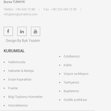
Bursa TÜRKİYE
Telefon : +90 444 72 88
Fax : +90 224 494 13 93
info@eroglumakina.com
Design By Byk Yazılım
KURUMSAL
Ödüllerimiz
Hakkımızda
Kalite
Haberler & Medya
Vizyon ve Misyon
İnsan Kaynakları
Tarihçemiz
Fuarlar
Bayilerimiz
Bilgi Toplumu Hizmetleri
Gizlilik politikası
Hizmetlerimiz