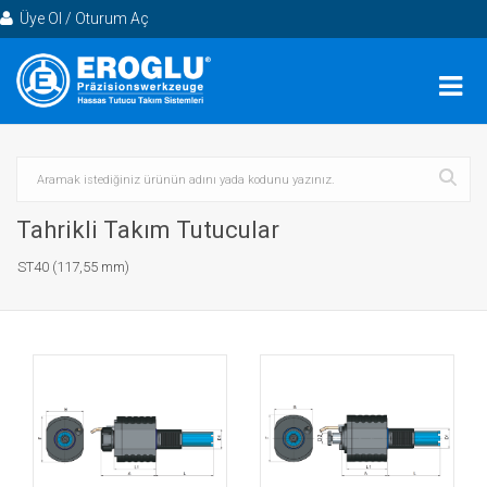
Üye Ol / Oturum Aç
Tahrikli Takım Tutucular
ST40 (117,55 mm)