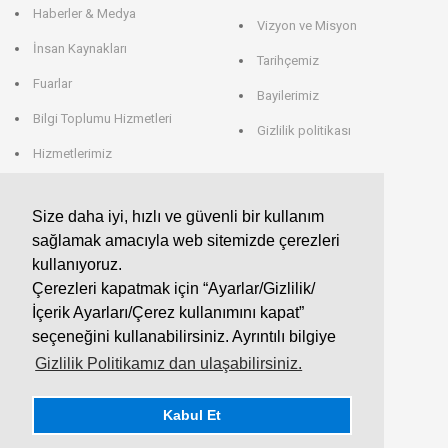
Haberler & Medya
Vizyon ve Misyon
İnsan Kaynakları
Tarihçemiz
Fuarlar
Bayilerimiz
Bilgi Toplumu Hizmetleri
Gizlilik politikası
Hizmetlerimiz
Veri Saklama
Size daha iyi, hızlı ve güvenli bir kullanım
sağlamak amacıyla web sitemizde çerezleri
EROGLU ALMANYA
kullanıyoruz.
Çerezleri kapatmak için “Ayarlar/Gizlilik/
EROGLU Präzisionswerkzeuge GmbH
İçerik Ayarları/Çerez kullanımını kapat”
Heerweg 9 - 72116 Mössingen
GERMANY
seçeneğini kullanabilirsiniz. Ayrıntılı bilgiye
Telefon : +49 7473 95 45 - 0
Fax : +49 7473 95 45 - 25
Gizlilik Politikamız dan ulaşabilirsiniz.
info@eroglu.de
Kabul Et