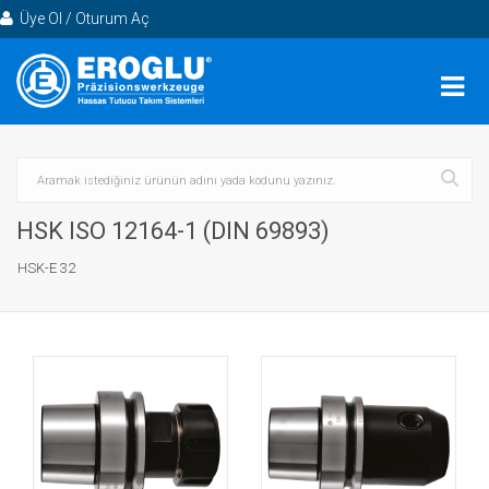
Üye Ol / Oturum Aç
HSK ISO 12164-1 (DIN 69893)
HSK-E 32