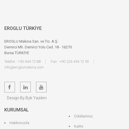
EROGLU TÜRKİYE
EROGLU Makina San. ve Tic. A.Ş.
Demirci Mh. Demirci Yolu Cad. 18 - 16270
Bursa TÜRKİYE
Telefon : +90 444 72 88
Fax : +90 224 494 13 93
info@eroglumakina.com
Design By Byk Yazılım
KURUMSAL
Ödüllerimiz
Hakkımızda
Kalite