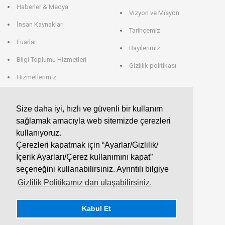
Haberler & Medya
Vizyon ve Misyon
İnsan Kaynakları
Tarihçemiz
Fuarlar
Bayilerimiz
Bilgi Toplumu Hizmetleri
Gizlilik politikası
Hizmetlerimiz
Veri Saklama
Size daha iyi, hızlı ve güvenli bir kullanım
sağlamak amacıyla web sitemizde çerezleri
EROGLU ALMANYA
kullanıyoruz.
Çerezleri kapatmak için “Ayarlar/Gizlilik/
EROGLU Präzisionswerkzeuge GmbH
İçerik Ayarları/Çerez kullanımını kapat”
Heerweg 9 - 72116 Mössingen
GERMANY
seçeneğini kullanabilirsiniz. Ayrıntılı bilgiye
Telefon : +49 7473 95 45 - 0
Fax : +49 7473 95 45 - 25
Gizlilik Politikamız dan ulaşabilirsiniz.
info@eroglu.de
Kabul Et