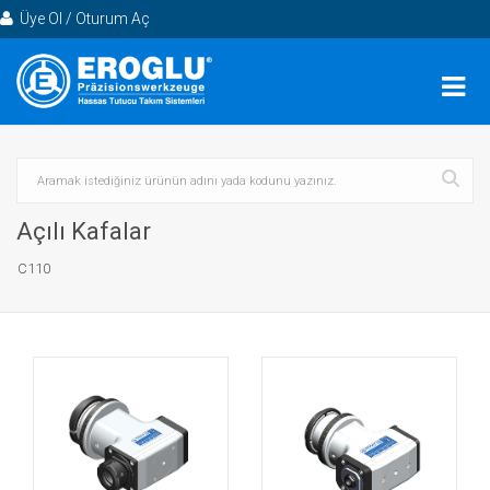
Üye Ol / Oturum Aç
Açılı Kafalar
C110