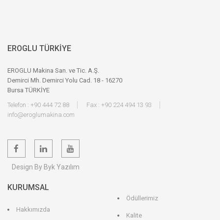
EROGLU TÜRKİYE
EROGLU Makina San. ve Tic. A.Ş.
Demirci Mh. Demirci Yolu Cad. 18 - 16270
Bursa TÜRKİYE
Telefon : +90 444 72 88
Fax : +90 224 494 13 93
info@eroglumakina.com
Design By Byk Yazılım
KURUMSAL
Ödüllerimiz
Hakkımızda
Kalite