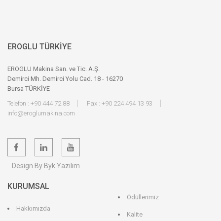
EROGLU TÜRKİYE
EROGLU Makina San. ve Tic. A.Ş.
Demirci Mh. Demirci Yolu Cad. 18 - 16270
Bursa TÜRKİYE
Telefon : +90 444 72 88
Fax : +90 224 494 13 93
info@eroglumakina.com
Design By Byk Yazılım
KURUMSAL
Ödüllerimiz
Hakkımızda
Kalite