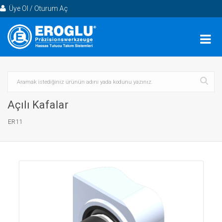
Üye Ol / Oturum Aç
Açılı Kafalar
ER11