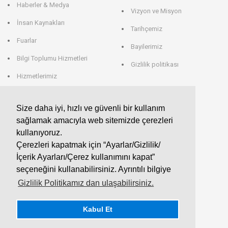
Haberler & Medya
Vizyon ve Misyon
İnsan Kaynakları
Tarihçemiz
Fuarlar
Bayilerimiz
Bilgi Toplumu Hizmetleri
Gizlilik politikası
Hizmetlerimiz
Veri Saklama
Size daha iyi, hızlı ve güvenli bir kullanım
sağlamak amacıyla web sitemizde çerezleri
EROGLU ALMANYA
kullanıyoruz.
Çerezleri kapatmak için “Ayarlar/Gizlilik/
EROGLU Präzisionswerkzeuge GmbH
İçerik Ayarları/Çerez kullanımını kapat”
Heerweg 9 - 72116 Mössingen
GERMANY
seçeneğini kullanabilirsiniz. Ayrıntılı bilgiye
Telefon : +49 7473 95 45 - 0
Fax : +49 7473 95 45 - 25
Gizlilik Politikamız dan ulaşabilirsiniz.
info@eroglu.de
Kabul Et