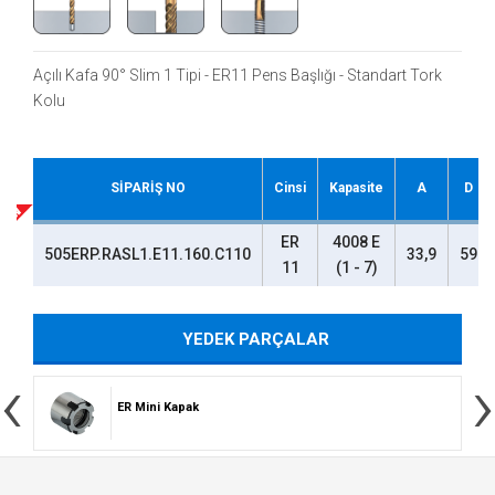
Açılı Kafa 90° Slim 1 Tipi - ER11 Pens Başlığı - Standart Tork
Kolu
SİPARİŞ NO
Cinsi
Kapasite
A
D
ER
4008 E
505ERP.RASL1.E11.160.C110
33,9
59
11
(1 - 7)
YEDEK PARÇALAR
‹
›
ER Mini Kapak