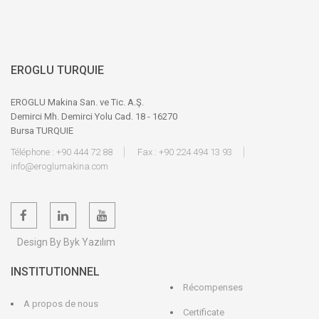
EROGLU TURQUIE
EROGLU Makina San. ve Tic. A.Ş.
Demirci Mh. Demirci Yolu Cad. 18 - 16270
Bursa TURQUIE
Téléphone : +90 444 72 88
Fax : +90 224 494 13 93
info@eroglumakina.com
Design By Byk Yazılım
INSTITUTIONNEL
Récompenses
A propos de nous
Certificate