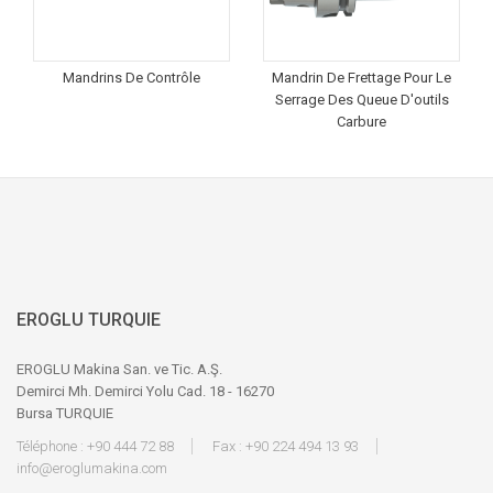
Mandrins De Contrôle
Mandrin De Frettage Pour Le
Serrage Des Queue D'outils
Carbure
EROGLU TURQUIE
EROGLU Makina San. ve Tic. A.Ş.
Demirci Mh. Demirci Yolu Cad. 18 - 16270
Bursa TURQUIE
Téléphone : +90 444 72 88
Fax : +90 224 494 13 93
info@eroglumakina.com