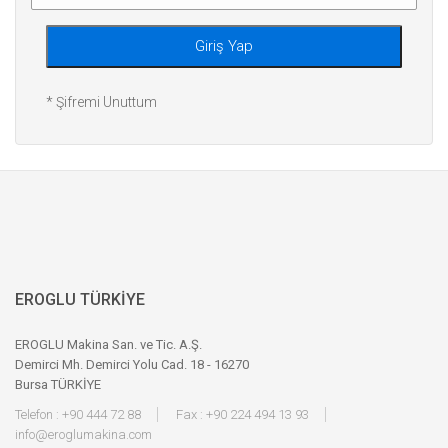
Giriş Yap
* Şifremi Unuttum
EROGLU TÜRKİYE
EROGLU Makina San. ve Tic. A.Ş.
Demirci Mh. Demirci Yolu Cad. 18 - 16270
Bursa TÜRKİYE
Telefon : +90 444 72 88
Fax : +90 224 494 13 93
info@eroglumakina.com