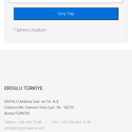
Giriş Yap
* Şifremi Unuttum
EROGLU TÜRKİYE
EROGLU Makina San. ve Tic. A.Ş.
Demirci Mh. Demirci Yolu Cad. 18 - 16270
Bursa TÜRKİYE
Telefon : +90 444 72 88
Fax : +90 224 494 13 93
info@eroglumakina.com