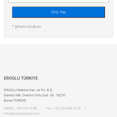
Giriş Yap
* Şifremi Unuttum
EROGLU TÜRKİYE
EROGLU Makina San. ve Tic. A.Ş.
Demirci Mh. Demirci Yolu Cad. 18 - 16270
Bursa TÜRKİYE
Telefon : +90 444 72 88
Fax : +90 224 494 13 93
info@eroglumakina.com