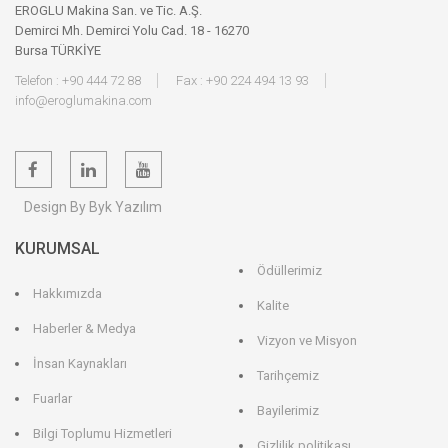
EROGLU Makina San. ve Tic. A.Ş.
Demirci Mh. Demirci Yolu Cad. 18 - 16270
Bursa TÜRKİYE
Telefon : +90 444 72 88
Fax : +90 224 494 13 93
info@eroglumakina.com
Design By Byk Yazılım
KURUMSAL
Ödüllerimiz
Hakkımızda
Kalite
Haberler & Medya
Vizyon ve Misyon
İnsan Kaynakları
Tarihçemiz
Fuarlar
Bayilerimiz
Bilgi Toplumu Hizmetleri
Gizlilik politikası