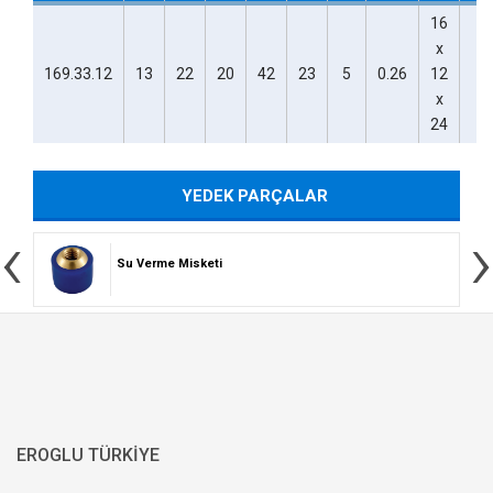
16
x
169.33.12
13
22
20
42
23
5
0.26
12
x
24
YEDEK PARÇALAR
‹
›
Su Verme Misketi
EROGLU TÜRKİYE