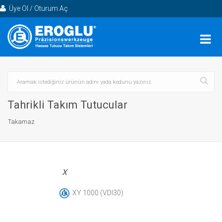
Üye Ol / Oturum Aç
Tahrikli Takım Tutucular
Takamaz
X
XY 1000 (VDI30)