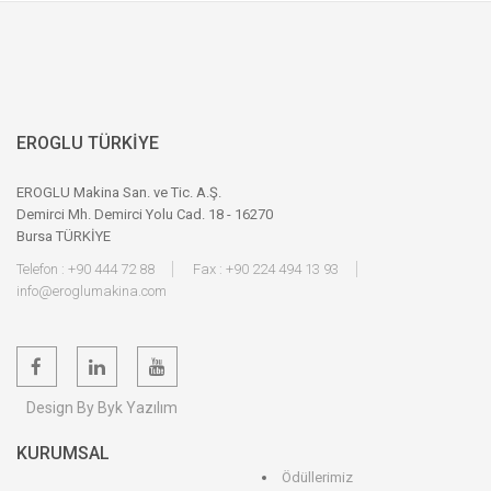
EROGLU TÜRKİYE
EROGLU Makina San. ve Tic. A.Ş.
Demirci Mh. Demirci Yolu Cad. 18 - 16270
Bursa TÜRKİYE
Telefon : +90 444 72 88
Fax : +90 224 494 13 93
info@eroglumakina.com
Design By Byk Yazılım
KURUMSAL
Ödüllerimiz