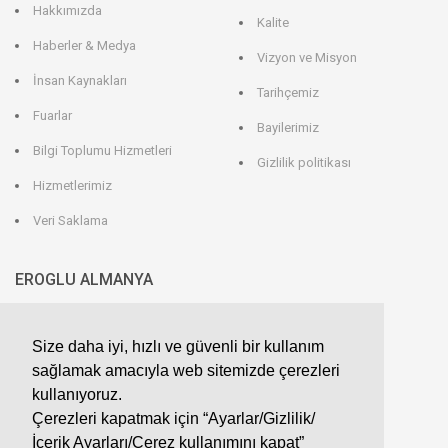
Hakkımızda
Kalite
Haberler & Medya
Vizyon ve Misyon
İnsan Kaynakları
Tarihçemiz
Fuarlar
Bayilerimiz
Bilgi Toplumu Hizmetleri
Gizlilik politikası
Hizmetlerimiz
Veri Saklama
EROGLU ALMANYA
EROGLU Präzisionswerkzeuge GmbH
Heerweg 9 - 72116 Mössingen
Size daha iyi, hızlı ve güvenli bir kullanım
GERMANY
sağlamak amacıyla web sitemizde çerezleri
kullanıyoruz.
Telefon : +49 7473 95 45 - 0
Fax : +49 7473 95 45 - 25
info@eroglu.de
Çerezleri kapatmak için “Ayarlar/Gizlilik/
İçerik Ayarları/Çerez kullanımını kapat”