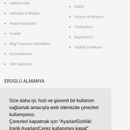
Hakkımızda
Kalite
Haberler & Medya
Vizyon ve Misyon
İnsan Kaynakları
Tarihçemiz
Fuarlar
Bayilerimiz
Bilgi Toplumu Hizmetleri
Gizlilik politikası
Hizmetlerimiz
Veri Saklama
EROGLU ALMANYA
EROGLU Präzisionswerkzeuge GmbH
Heerweg 9 - 72116 Mössingen
Size daha iyi, hızlı ve güvenli bir kullanım
GERMANY
sağlamak amacıyla web sitemizde çerezleri
kullanıyoruz.
Telefon : +49 7473 95 45 - 0
Fax : +49 7473 95 45 - 25
info@eroglu.de
Çerezleri kapatmak için “Ayarlar/Gizlilik/
İçerik Ayarları/Çerez kullanımını kapat”