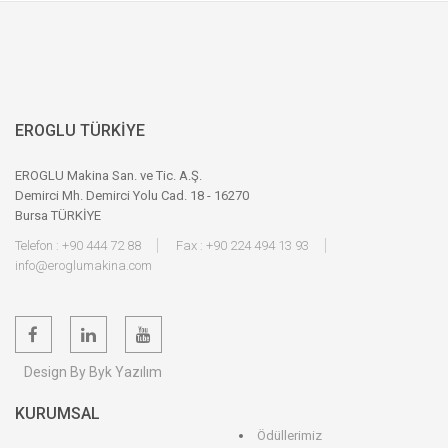
EROGLU TÜRKİYE
EROGLU Makina San. ve Tic. A.Ş.
Demirci Mh. Demirci Yolu Cad. 18 - 16270
Bursa TÜRKİYE
Telefon : +90 444 72 88
Fax : +90 224 494 13 93
info@eroglumakina.com
Design By Byk Yazılım
KURUMSAL
Ödüllerimiz