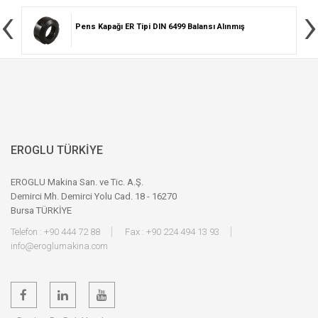
‹
›
Pens Kapağı ER Tipi DIN 6499 Balansı Alınmış
EROGLU TÜRKİYE
EROGLU Makina San. ve Tic. A.Ş.
Demirci Mh. Demirci Yolu Cad. 18 - 16270
Bursa TÜRKİYE
Telefon : +90 444 72 88
Fax : +90 224 494 13 93
info@eroglumakina.com