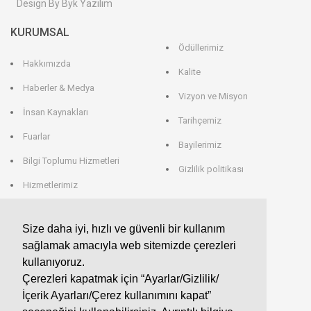
Design By Byk Yazılım
KURUMSAL
Ödüllerimiz
Hakkımızda
Kalite
Haberler & Medya
Vizyon ve Misyon
İnsan Kaynakları
Tarihçemiz
Fuarlar
Bayilerimiz
Bilgi Toplumu Hizmetleri
Gizlilik politikası
Hizmetlerimiz
Veri Saklama
Size daha iyi, hızlı ve güvenli bir kullanım
sağlamak amacıyla web sitemizde çerezleri
EROGLU ALMANYA
kullanıyoruz.
Çerezleri kapatmak için “Ayarlar/Gizlilik/
EROGLU Präzisionswerkzeuge GmbH
İçerik Ayarları/Çerez kullanımını kapat”
Heerweg 9 - 72116 Mössingen
GERMANY