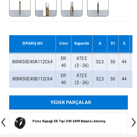
SİPARİŞ NO
Cinsi
Kapasite
A
D1
E
ER
472 E
80RK50E40A112C64
32,5
50
44
1
40
(3 - 26)
ER
472 E
80RK50E40B112C64
32,5
50
44
1
40
(3 - 26)
YEDEK PARÇALAR
‹
›
Pens Kapağı ER Tipi DIN 6499 Balansı Alınmış