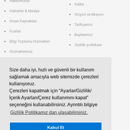
Hakkımızda
Kalite
Haberler & Medya
Vizyon ve Misyon
İnsan Kaynakları
Tarihçemiz
Fuarlar
Bayilerimiz
Bilgi Toplumu Hizmetleri
Gizlilik politikası
Hizmetlerimiz
Veri Saklama
Size daha iyi, hızlı ve güvenli bir kullanım
sağlamak amacıyla web sitemizde çerezleri
EROGLU ALMANYA
kullanıyoruz.
Çerezleri kapatmak için “Ayarlar/Gizlilik/
EROGLU Präzisionswerkzeuge GmbH
İçerik Ayarları/Çerez kullanımını kapat”
Heerweg 9 - 72116 Mössingen
GERMANY
seçeneğini kullanabilirsiniz. Ayrıntılı bilgiye
Telefon : +49 7473 95 45 - 0
Fax : +49 7473 95 45 - 25
Gizlilik Politikamız dan ulaşabilirsiniz.
info@eroglu.de
Kabul Et