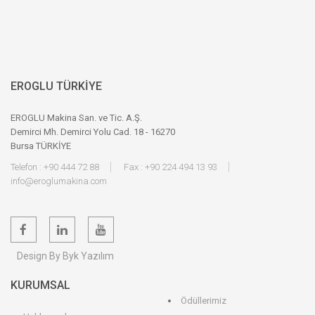
EROGLU TÜRKİYE
EROGLU Makina San. ve Tic. A.Ş.
Demirci Mh. Demirci Yolu Cad. 18 - 16270
Bursa TÜRKİYE
Telefon : +90 444 72 88
Fax : +90 224 494 13 93
info@eroglumakina.com
Design By Byk Yazılım
KURUMSAL
Ödüllerimiz