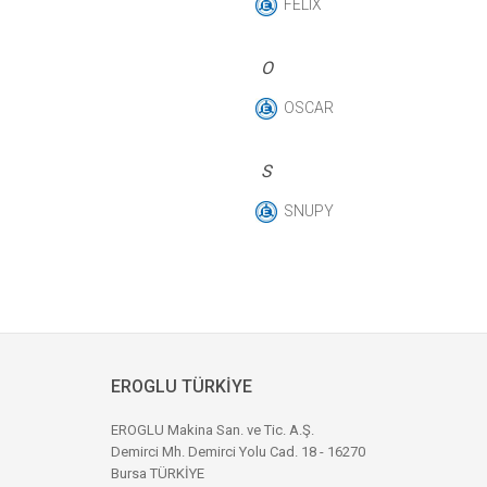
FELIX
O
OSCAR
S
SNUPY
EROGLU TÜRKİYE
EROGLU Makina San. ve Tic. A.Ş.
Demirci Mh. Demirci Yolu Cad. 18 - 16270
Bursa TÜRKİYE