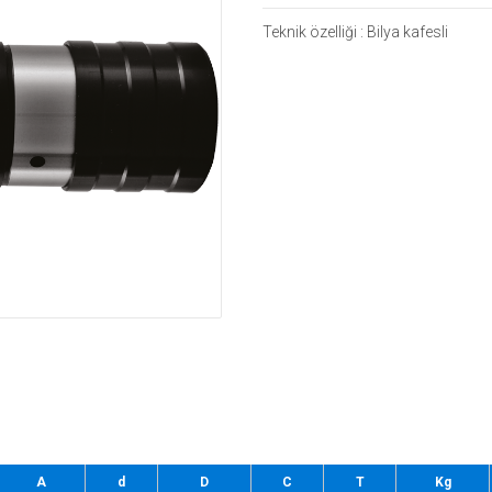
Teknik özelliği : Bilya kafesli
A
d
D
C
T
Kg