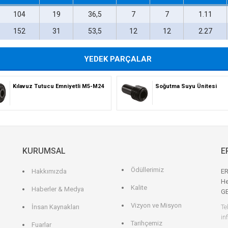
104
19
36,5
7
7
1.11
152
31
53,5
12
12
2.27
YEDEK PARÇALAR
Kılavuz Tutucu Emniyetli M5-M24
Soğutma Suyu Ünitesi
KURUMSAL
E
Ödüllerimiz
Hakkımızda
ER
He
Kalite
Haberler & Medya
G
Vizyon ve Misyon
İnsan Kaynakları
Te
in
Tarihçemiz
Fuarlar