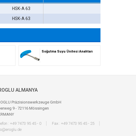
HSK-A 63
HSK-A 63
Soğutma Suyu Ünitesi Anahtarı
ROGLU ALMANYA
OGLU Präzisionswerkzeuge GmbH
erweg 9 - 72116 Mössingen
ERMANY
lefon : +49 7473 95 45 - 0
Fax : +49 7473 95 45 - 25
fo@eroglu.de