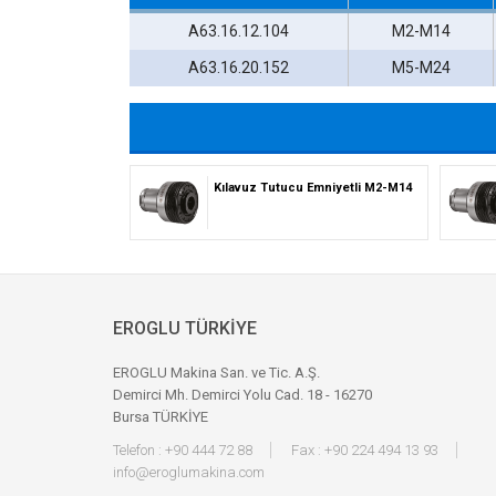
A63.16.12.104
M2-M14
A63.16.20.152
M5-M24
Kılavuz Tutucu Emniyetli M2-M14
EROGLU TÜRKİYE
EROGLU Makina San. ve Tic. A.Ş.
Demirci Mh. Demirci Yolu Cad. 18 - 16270
Bursa TÜRKİYE
Telefon : +90 444 72 88
Fax : +90 224 494 13 93
info@eroglumakina.com