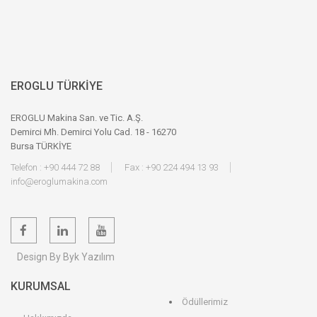
EROGLU TÜRKİYE
EROGLU Makina San. ve Tic. A.Ş.
Demirci Mh. Demirci Yolu Cad. 18 - 16270
Bursa TÜRKİYE
Telefon : +90 444 72 88
Fax : +90 224 494 13 93
info@eroglumakina.com
Design By Byk Yazılım
KURUMSAL
Ödüllerimiz