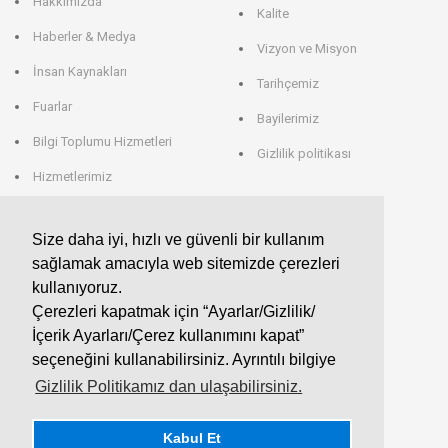
Hakkımızda
Kalite
Haberler & Medya
Vizyon ve Misyon
İnsan Kaynakları
Tarihçemiz
Fuarlar
Bayilerimiz
Bilgi Toplumu Hizmetleri
Gizlilik politikası
Hizmetlerimiz
Veri Saklama
Size daha iyi, hızlı ve güvenli bir kullanım
sağlamak amacıyla web sitemizde çerezleri
EROGLU ALMANYA
kullanıyoruz.
Çerezleri kapatmak için “Ayarlar/Gizlilik/
EROGLU Präzisionswerkzeuge GmbH
İçerik Ayarları/Çerez kullanımını kapat”
Heerweg 9 - 72116 Mössingen
GERMANY
seçeneğini kullanabilirsiniz. Ayrıntılı bilgiye
Telefon : +49 7473 95 45 - 0
Fax : +49 7473 95 45 - 25
Gizlilik Politikamız dan ulaşabilirsiniz.
info@eroglu.de
Kabul Et