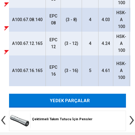
100
HSK-
EPC
3
A100.67.08.140
(3 - 8)
4
4.03
A
08
100
HSK-
6
EPC
A100.67.12.165
(3 - 12)
4
4.24
A
12
100
6
HSK-
EPC
A100.67.16.165
(3 - 16)
5
4.61
A
16
100
YEDEK PARÇALAR
‹
›
Çektirmeli Takım Tutucu İçin Pensler