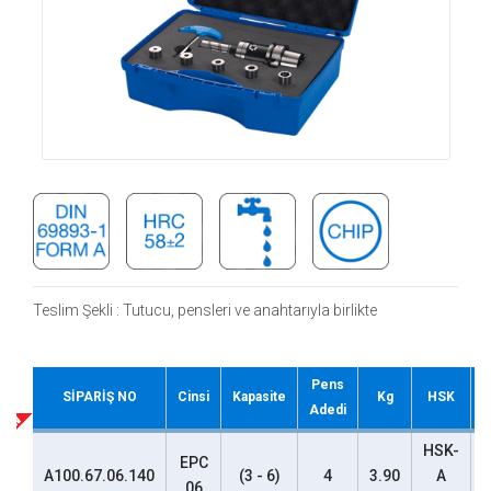
Teslim Şekli : Tutucu, pensleri ve anahtarıyla birlikte
Pens
P
SİPARİŞ NO
Cinsi
Kapasite
Kg
HSK
Adedi
HSK-
EPC
3
A100.67.06.140
(3 - 6)
4
3.90
A
06