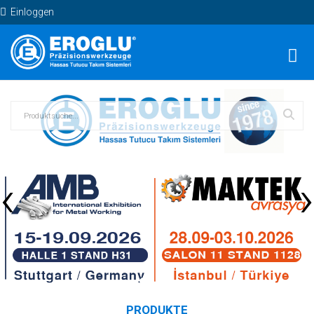
Einloggen
‹
›
PRODUKTE